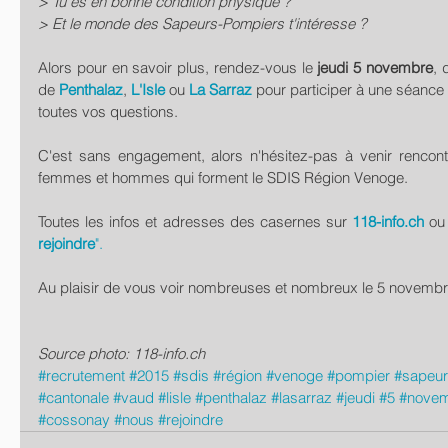
> Tu es en bonne condition physique ?
> Et le monde des Sapeurs-Pompiers t'intéresse ?
Alors pour en savoir plus, rendez-vous le 
jeudi 5 novembre
, 
de 
Penthalaz
, 
L'Isle
 ou 
La Sarraz
 pour participer à une séance 
toutes vos questions.  
C'est sans engagement, alors n'hésitez-pas à venir rencont
femmes et hommes qui forment le SDIS Région Venoge. 
Toutes les infos et adresses des casernes sur 
118-info.ch
ou
rejoindre
".
Au plaisir de vous voir nombreuses et nombreux le 5 novembr
Source photo: 118-info.ch
#recrutement
#2015
#sdis
#région
#venoge
#pompier
#sapeur
#cantonale
#vaud
#lisle
#penthalaz
#lasarraz
#jeudi
#5
#nove
#cossonay
#nous
#rejoindre