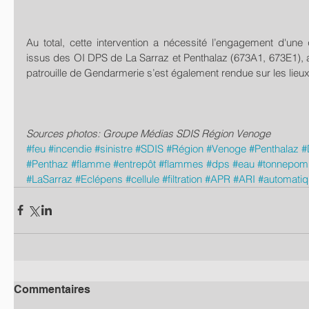
Au total, cette intervention a nécessité l’engagement d'une
issus des OI DPS de La Sarraz et Penthalaz (673A1, 673E1), a
patrouille de Gendarmerie s’est également rendue sur les lieux
Sources photos: Groupe Médias SDIS Région Venoge
#feu
#incendie
#sinistre
#SDIS
#Région
#Venoge
#Penthalaz
#
#Penthaz
#flamme
#entrepôt
#flammes
#dps
#eau
#tonnepom
#LaSarraz
#Eclépens
#cellule
#filtration
#APR
#ARI
#automati
Commentaires