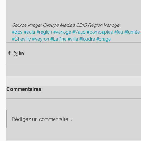
Source image: Groupe Médias SDIS Région Venoge
#dps
#sdis
#région
#venoge
#Vaud
#pompaples
#feu
#fumée
#Chevilly
#Veyron
#LaTîne
#villa
#foudre
#orage
Commentaires
Rédigez un commentaire...