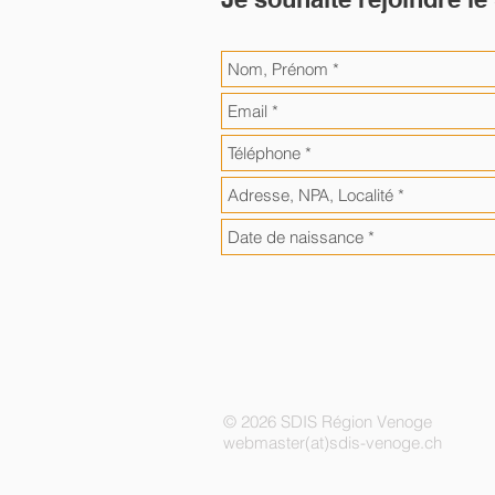
© 2026 SDIS Région Venoge
webmaster(at)sdis-venoge.ch