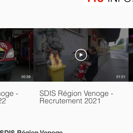
00:39
01:01
oge -
SDIS Région Venoge -
22
Recrutement 2021
e SDIS Région Venoge