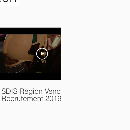
00:40
SDIS Région Venoge -
SDIS Régi
Recrutement 2019
Recruteme