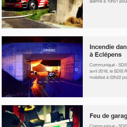
alarmé à 10h51 pou
(FEU_340) à...
Incendie dan
à Eclépens
Communiqué - SDIS
avril 2018, le SDIS
mobilisé à 02h22 pou
l'usine...
Feu de garag
Communiqué - SDIS