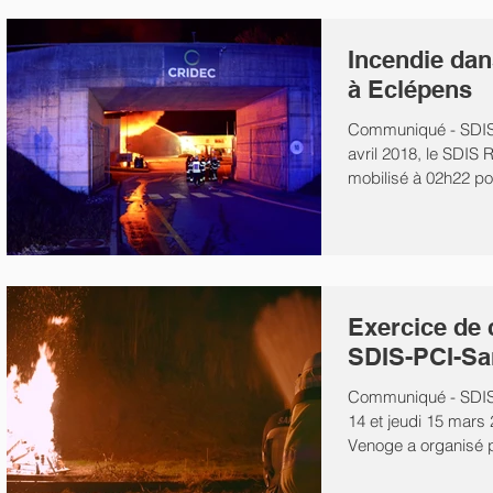
Incendie dan
à Eclépens
Communiqué - SDIS
avril 2018, le SDIS
mobilisé à 02h22 pou
l'usine...
Exercice de 
SDIS-PCI-Sa
Communiqué - SDIS
14 et jeudi 15 mars
Venoge a organisé p
exercice de...