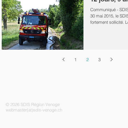
Communiqué - SDIS
30 mai 2015, le SDI
fortement sollicité.
DPS de...
1
2
3
© 2026 SDIS Région Venoge
webmaster(at)sdis-venoge.ch