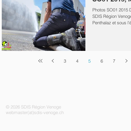
Photos SO01 2015 Du
SDIS Région Venoge 
Penthalaz et sous l'
3
4
5
6
7
© 2026 SDIS Région Venoge
webmaster(at)sdis-venoge.ch